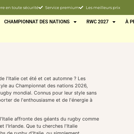
vre en toute sécurité
Service premium
Les meilleurs prix
CHAMPIONNAT DES NATIONS
RWC 2027
À P
e l'Italie cet été et cet automne ? Les
tyle au
Championnat des nations 2026
,
rugby mondial. Connus pour leur style sans
orter de l'enthousiasme et de l'énergie à
l'Italie affronte des géants du rugby comme
t l'Irlande. Que tu cherches l'Italie
chs de rugby d'Italie, ou simplement