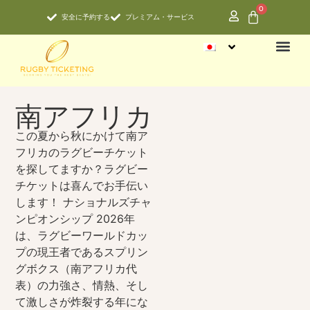
0
安全に予約する
プレミアム・サービス
シックス・ネーションズ
ナショナルズチャンピオンシップ
RWC 202
会社概要
よくある
南アフリカ
この夏から秋にかけて南ア
フリカのラグビーチケット
を探してますか？ラグビー
チケットは喜んでお手伝い
します！
ナショナルズチャ
ンピオンシップ
2026年
は、ラグビーワールドカッ
プの現王者であるスプリン
グボクス（南アフリカ代
表）の力強さ、情熱、そし
て激しさが炸裂する年にな