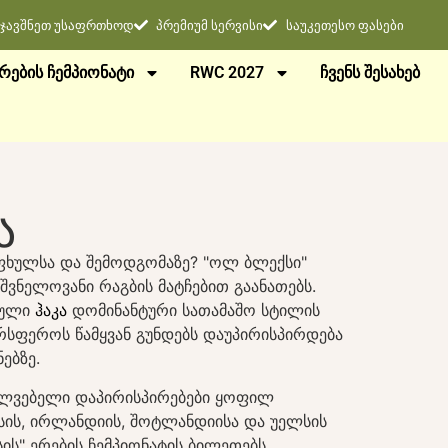
ჯავშნეთ უსაფრთხოდ
პრემიუმ სერვისი
საუკეთესო ფასები
ᲠᲔᲑᲘᲡ ᲩᲔᲛᲞᲘᲝᲜᲐᲢᲘ
RWC 2027
ᲩᲕᲔᲜᲡ ᲨᲔᲡᲐᲮᲔᲑ
ა
აფხულსა და შემოდგომაზე? "ოლ ბლექსი"
შვნელოვანი რაგბის მატჩებით გაანათებს.
რული
ჰაკა
დომინანტური სათამაშო სტილის
სფეროს წამყვან გუნდებს დაუპირისპირდება
ებზე.
ელვებელი დაპირისპირებები ყოფილ
ისის, ირლანდიის, შოტლანდიისა და უელსის
ის" ერების ჩემპიონატის ბილეთებს,