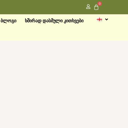
0
ᲑᲚᲝᲒᲘ
ᲮᲨᲘᲠᲐᲓ ᲓᲐᲡᲛᲣᲚᲘ ᲙᲘᲗᲮᲕᲔᲑᲘ