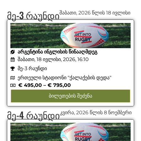
მე-3 რაუნდი
შაბათი, 2026 წლის 18 ივლისი
ᲐᲠᲒᲔᲜᲢᲘᲜᲐ ᲘᲜᲒᲚᲘᲡᲘᲡ ᲬᲘᲜᲐᲐᲦᲛᲓᲔᲒ
შაბათი, 18 ივლისი, 2026, 16:10
მე-3 რაუნდი
ერთეული სტადიონი "ქალაქების დედა"
€
495,00
–
€
795,00
ᲑᲘᲚᲔᲗᲔᲑᲘᲡ ᲨᲔᲫᲔᲜᲐ
მე-4 რაუნდი
კვირა, 2026 წლის 8 ნოემბერი