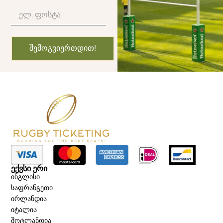
ᲨᲔᲛᲝᲒᲕᲘᲔᲠᲗᲓᲘᲗ!
ᲔᲥᲕᲡᲘ ᲔᲠᲘ
ინგლისი
საფრანგეთი
ირლანდია
იტალია
შოტლანდია