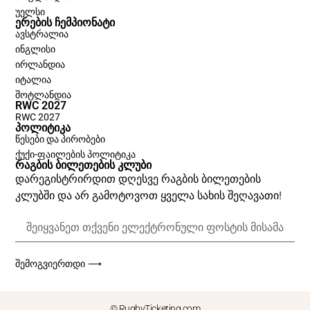
უელსი
ᲔᲠᲔᲑᲘᲡ ᲩᲔᲛᲞᲘᲝᲜᲐᲢᲘ
ავსტრალია
ინგლისი
ირლანდია
იტალია
შოტლანდია
RWC 2027
RWC 2027
ᲞᲝᲚᲘᲢᲘᲙᲐ
წესები და პირობები
ქუქი-ფაილების პოლიტიკა
ᲠᲐᲒᲑᲘᲡ ᲑᲘᲚᲔᲗᲔᲑᲘᲡ ᲙᲚᲣᲑᲘ
დარეგისტრირდით დღესვე რაგბის ბილეთების
კლუბში და არ გამოტოვოთ ყველა სახის შეღავათი!
ᲨᲔᲛᲝᲒᲕᲘᲔᲠᲗᲓᲘ ⟶
© RugbyTicketing.com