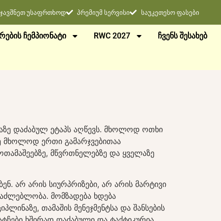
ჯავშნეთ უსაფრთხოდ
პრემიუმ სერვისი
საუკეთესო ფასები
ᲠᲔᲑᲘᲡ ᲩᲔᲛᲞᲘᲝᲜᲐᲢᲘ
RWC 2027
ᲩᲕᲔᲜᲡ ᲨᲔᲡᲐᲮᲔᲑ
აზე დაძაბულ ეტაპს აღწევს. მხოლოდ ოთხი
ე მხოლოდ ერთი გამარჯვებითაა
მოთამაშეებზე, მწვრთნელებზე და ყველაზე
ნ. არ არის სიურპრიზები, არ არის მარტივი
ესაძლებლობა. მომზადება ხდება
პლინაზე, თამაშის მენეჯმენტსა და შანსების
მატჩები ხშირად დაძაბული და ტაქტიკურია,