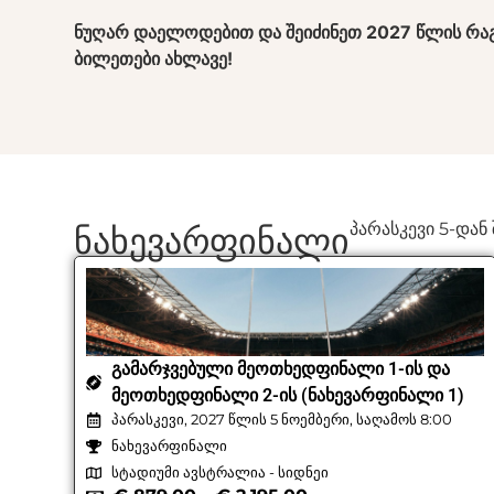
ნუღარ დაელოდებით და შეიძინეთ 2027 წლის რა
ბილეთები ახლავე!
ნახევარფინალი
პარასკევი 5-დან
ᲒᲐᲛᲐᲠᲯᲕᲔᲑᲣᲚᲘ ᲛᲔᲝᲗᲮᲔᲓᲤᲘᲜᲐᲚᲘ 1-ᲘᲡ ᲓᲐ
ᲛᲔᲝᲗᲮᲔᲓᲤᲘᲜᲐᲚᲘ 2-ᲘᲡ (ᲜᲐᲮᲔᲕᲐᲠᲤᲘᲜᲐᲚᲘ 1)
პარასკევი, 2027 წლის 5 ნოემბერი, საღამოს 8:00
ნახევარფინალი
სტადიუმი ავსტრალია - სიდნეი