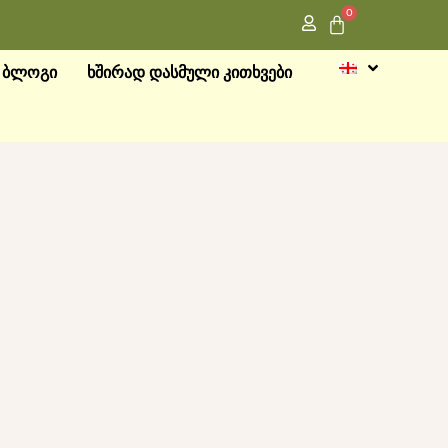
0
ᲑᲚᲝᲒᲘ
ᲮᲨᲘᲠᲐᲓ ᲓᲐᲡᲛᲣᲚᲘ ᲙᲘᲗᲮᲕᲔᲑᲘ