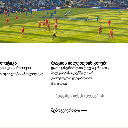
ᲚᲘᲢᲘᲙᲐ
ᲠᲐᲒᲑᲘᲡ ᲑᲘᲚᲔᲗᲔᲑᲘᲡ ᲙᲚᲣᲑᲘ
ები და პირობები
დარეგისტრირდით დღესვე რაგბის
ბილეთების კლუბში და არ
ქი-ფაილების პოლიტიკა
გამოტოვოთ ყველა სახის
შეღავათი!
ᲨᲔᲛᲝᲒᲕᲘᲔᲠᲗᲓᲘ ⟶