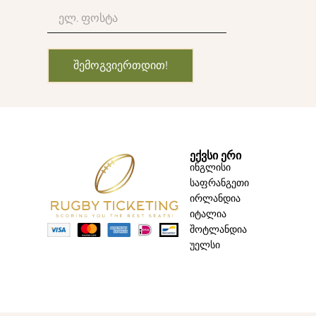
ᲨᲔᲛᲝᲒᲕᲘᲔᲠᲗᲓᲘᲗ!
ᲔᲥᲕᲡᲘ ᲔᲠᲘ
ინგლისი
საფრანგეთი
ირლანდია
იტალია
შოტლანდია
უელსი