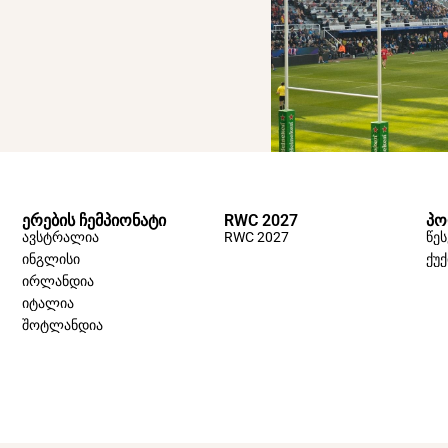
ᲔᲠᲔᲑᲘᲡ ᲩᲔᲛᲞᲘᲝᲜᲐᲢᲘ
RWC 2027
ᲞᲝ
ავსტრალია
RWC 2027
წეს
ინგლისი
ქუ
ირლანდია
იტალია
შოტლანდია