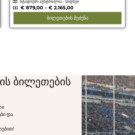
სტადიუმი ავსტრალია - სიდნეი
€
879,00
–
€
2.165,00
ᲑᲘᲚᲔᲗᲔᲑᲘᲡ ᲨᲔᲫᲔᲜᲐ
ის ბილეთების
რი
ბი და
თებით!