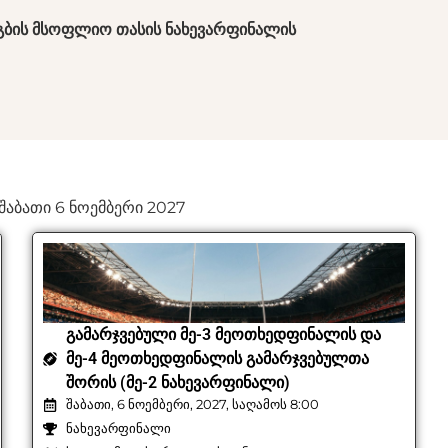
გბის მსოფლიო თასის ნახევარფინალის
 შაბათი 6 ნოემბერი 2027
ᲒᲐᲛᲐᲠᲯᲕᲔᲑᲣᲚᲘ ᲛᲔ-3 ᲛᲔᲝᲗᲮᲔᲓᲤᲘᲜᲐᲚᲘᲡ ᲓᲐ
ᲛᲔ-4 ᲛᲔᲝᲗᲮᲔᲓᲤᲘᲜᲐᲚᲘᲡ ᲒᲐᲛᲐᲠᲯᲕᲔᲑᲣᲚᲗᲐ
ᲨᲝᲠᲘᲡ (ᲛᲔ-2 ᲜᲐᲮᲔᲕᲐᲠᲤᲘᲜᲐᲚᲘ)
შაბათი, 6 ნოემბერი, 2027, საღამოს 8:00
ნახევარფინალი