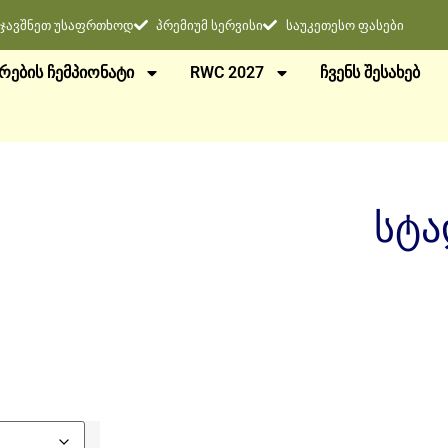
ჯავშნეთ უსაფრთხოდ
პრემიუმ სერვისი
საუკეთესო ფასები
ᲠᲔᲑᲘᲡ ᲩᲔᲛᲞᲘᲝᲜᲐᲢᲘ
RWC 2027
ᲩᲕᲔᲜᲡ ᲨᲔᲡᲐᲮᲔᲑ
სტა