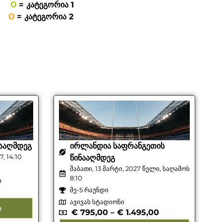
Ο
= კატეგორია 1
Ο
= კატეგორია 2
ᲐᲐᲦᲛᲓᲔᲒ
ᲘᲠᲚᲐᲜᲓᲘᲐ ᲡᲐᲤᲠᲐᲜᲒᲔᲗᲘᲡ
, 14:10
ᲬᲘᲜᲐᲐᲦᲛᲓᲔᲒ
შაბათი, 13 მარტი, 2027 წელი, საღამოს
8:10
ი
მე-5 რაუნდი
ავივას სტადიონი
Ა
€
795,00
–
€
1.495,00