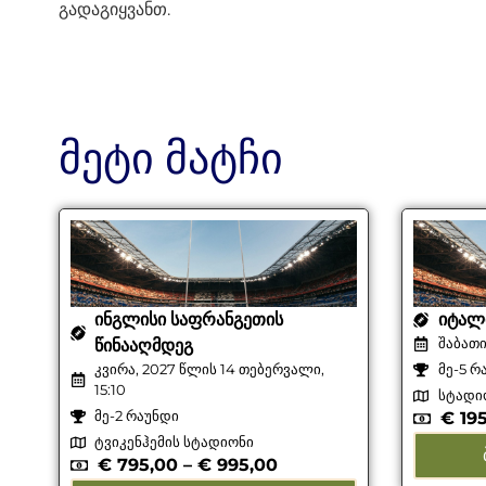
გადაგიყვანთ.
მეტი მატჩი
ᲘᲜᲒᲚᲘᲡᲘ ᲡᲐᲤᲠᲐᲜᲒᲔᲗᲘᲡ
ᲘᲢᲐᲚ
შაბათი
ᲬᲘᲜᲐᲐᲦᲛᲓᲔᲒ
კვირა, 2027 წლის 14 თებერვალი,
მე-5 რ
15:10
სტადი
მე-2 რაუნდი
€
195
ტვიკენჰემის სტადიონი
€
795,00
–
€
995,00