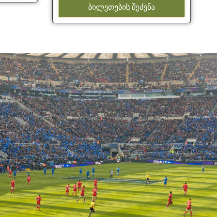
ᲑᲘᲚᲔᲗᲔᲑᲘᲡ ᲨᲔᲫᲔᲜᲐ