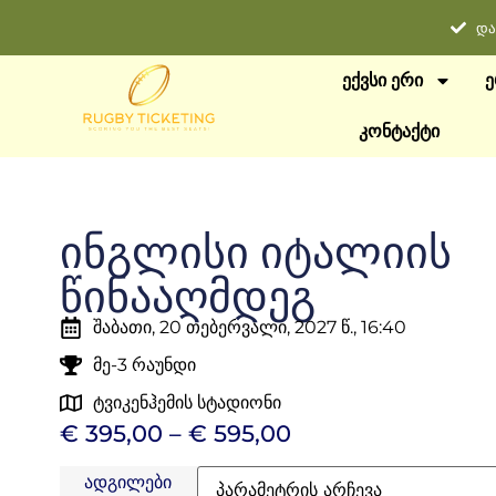
და
ᲔᲥᲕᲡᲘ ᲔᲠᲘ
Ე
ᲙᲝᲜᲢᲐᲥᲢᲘ
ინგლისი იტალიის
წინააღმდეგ
შაბათი, 20 თებერვალი, 2027 წ., 16:40
მე-3 რაუნდი
ტვიკენჰემის სტადიონი
€
395,00
–
€
595,00
ადგილები