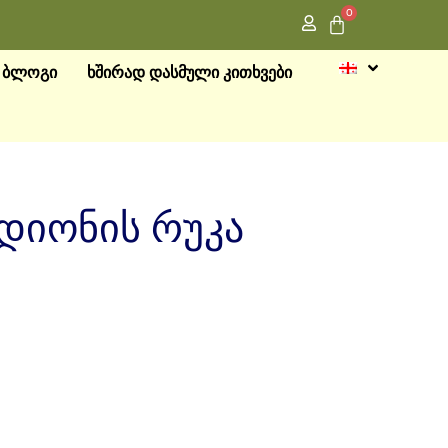
0
ᲑᲚᲝᲒᲘ
ᲮᲨᲘᲠᲐᲓ ᲓᲐᲡᲛᲣᲚᲘ ᲙᲘᲗᲮᲕᲔᲑᲘ
დიონის რუკა