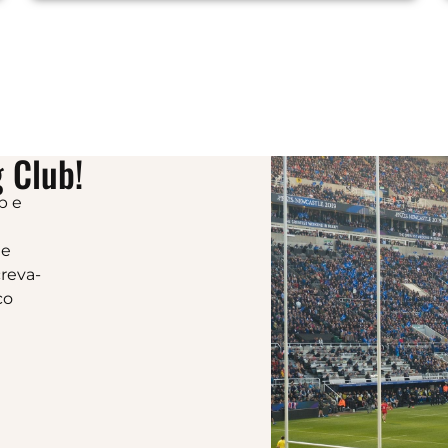
 Club!
b e
 e
reva-
co