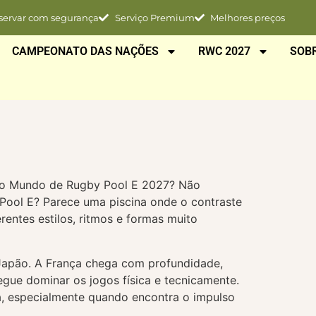
servar com segurança
Serviço Premium
Melhores preços
CAMPEONATO DAS NAÇÕES
RWC 2027
SOB
 do Mundo de Rugby Pool E 2027? Não
Pool E? Parece uma piscina onde o contraste
entes estilos, ritmos e formas muito
 Japão. A França chega com profundidade,
egue dominar os jogos física e tecnicamente.
a, especialmente quando encontra o impulso