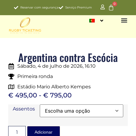
0
Reservar com segurança
Serviço Premium
CAMPEON
Argentina contra Escócia
Sábado, 4 de julho de 2026, 16:10
Primeira ronda
Estádio Mario Alberto Kempes
€
495,00
-
€
795,00
Assentos
Adicionar