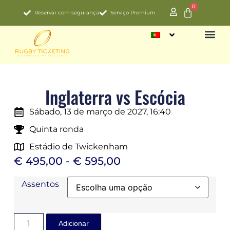
0
Reservar com segurança
Serviço Premium
CAMPEON
Inglaterra vs Escócia
Sábado, 13 de março de 2027, 16:40
Quinta ronda
Estádio de Twickenham
€
495,00
-
€
595,00
Assentos
Adicionar