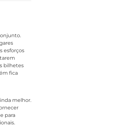
onjunto.
gares
s esforços
starem
s bilhetes
ém fica
inda melhor.
fornecer
de para
onais.