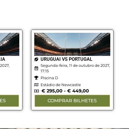
LIA
URUGUAI VS PORTUGAL
2027,
Segunda-feira, 11 de outubro de 2027,
17:15
Piscina D
Estádio de Newcastle
€
295,00
-
€
449,00
ES
COMPRAR BILHETES