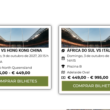
E VS HONG KONG CHINA
ÁFRICA DO SUL VS ITÁ
, 9 de outubro de 2027, 20:15 h
Domingo, 3 de outubro de 
14h15
 A
Piscina B
o North Queensland
Adelaide Oval
5,00
-
€
449,00
€
449,00
-
€
995,00
OMPRAR BILHETES
COMPRAR BILHET