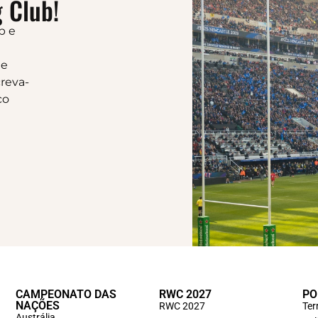
 Club!
b e
 e
reva-
co
CAMPEONATO DAS
RWC 2027
PO
NAÇÕES
RWC 2027
Ter
Austrália